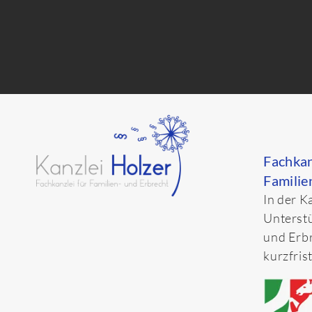
Fachkan
Familie
In der K
Unterstü
und Erbr
kurzfris